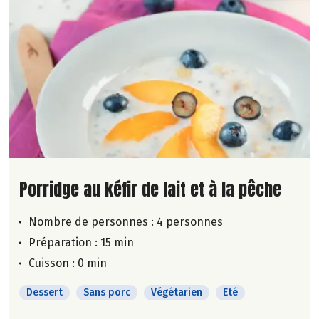
Lire la suite de la recette
Porridge au kéfir de lait et à la pêche
Nombre de personnes :
4 personnes
Préparation : 15 min
Cuisson : 0 min
Dessert
Sans porc
Végétarien
Eté