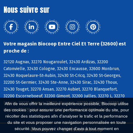
Nous suivre sur
Votre magasin Biocoop Entre Ciel Et Terre (32600) est
proche de :
32120 Augnax, 32270 Nougaroulet, 32430 Ardizas, 32200
Catonvielle, 32430 Cologne, 32430 Encausse, 32600 Monbrun,
32430 Roquelaure-St-Aubin, 32430 St-Cricq, 32430 St-Georges,
32200 St-Germier, 32430 Ste-Anne, 32430 Sirac, 32430 Thoux,
32430 Touget, 32270 Ansan, 32270 Aubiet, 32270 Blanquefort,
32200 Escorneboeuf, 32200 Gimont, 32200 Juilles, 32270 L, 32270
Lussan, 32270 Marsan, 32200 Maurens, 32200 Montiron, 32200 St-
Afin de vous offrir la meilleure expérience possible, Biocoop utilise
Caprais, 32270 St-Sauvy, 32200 Ste-Marie, 32600 Auradé
des cookies : pour assurer une performance optimale du site, pour
récolter des statistiques afin d'analyser le trafic et la performance
du site et vous proposer une navigation personnalisée en toute
sécurité. Vous pouvez changer d'avis à tout moment en
Biocoop.fr
Le réseau Biocoop