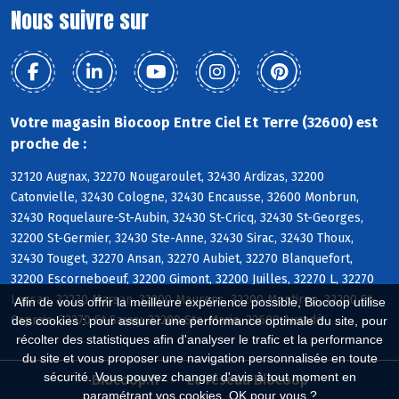
Nous suivre sur
Votre magasin Biocoop Entre Ciel Et Terre (32600) est
proche de :
32120 Augnax, 32270 Nougaroulet, 32430 Ardizas, 32200
Catonvielle, 32430 Cologne, 32430 Encausse, 32600 Monbrun,
32430 Roquelaure-St-Aubin, 32430 St-Cricq, 32430 St-Georges,
32200 St-Germier, 32430 Ste-Anne, 32430 Sirac, 32430 Thoux,
32430 Touget, 32270 Ansan, 32270 Aubiet, 32270 Blanquefort,
32200 Escorneboeuf, 32200 Gimont, 32200 Juilles, 32270 L, 32270
Lussan, 32270 Marsan, 32200 Maurens, 32200 Montiron, 32200 St-
Afin de vous offrir la meilleure expérience possible, Biocoop utilise
Caprais, 32270 St-Sauvy, 32200 Ste-Marie, 32600 Auradé
des cookies : pour assurer une performance optimale du site, pour
récolter des statistiques afin d'analyser le trafic et la performance
du site et vous proposer une navigation personnalisée en toute
sécurité. Vous pouvez changer d'avis à tout moment en
Biocoop.fr
Le réseau Biocoop
paramétrant vos cookies. OK pour vous ?