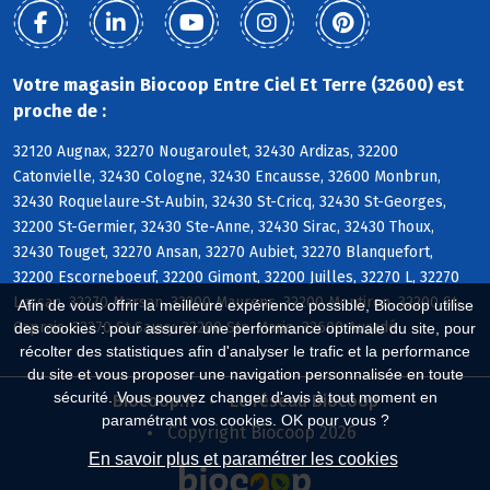
Votre magasin Biocoop Entre Ciel Et Terre (32600) est
proche de :
32120 Augnax, 32270 Nougaroulet, 32430 Ardizas, 32200
Catonvielle, 32430 Cologne, 32430 Encausse, 32600 Monbrun,
32430 Roquelaure-St-Aubin, 32430 St-Cricq, 32430 St-Georges,
32200 St-Germier, 32430 Ste-Anne, 32430 Sirac, 32430 Thoux,
32430 Touget, 32270 Ansan, 32270 Aubiet, 32270 Blanquefort,
32200 Escorneboeuf, 32200 Gimont, 32200 Juilles, 32270 L, 32270
Lussan, 32270 Marsan, 32200 Maurens, 32200 Montiron, 32200 St-
Afin de vous offrir la meilleure expérience possible, Biocoop utilise
Caprais, 32270 St-Sauvy, 32200 Ste-Marie, 32600 Auradé
des cookies : pour assurer une performance optimale du site, pour
récolter des statistiques afin d'analyser le trafic et la performance
du site et vous proposer une navigation personnalisée en toute
sécurité. Vous pouvez changer d'avis à tout moment en
Biocoop.fr
Le réseau Biocoop
paramétrant vos cookies. OK pour vous ?
Copyright Biocoop 2026
En savoir plus et paramétrer les cookies