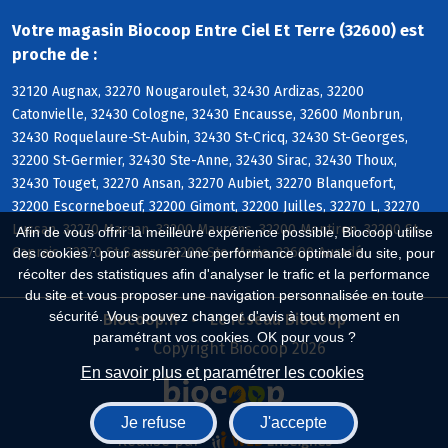
Votre magasin Biocoop Entre Ciel Et Terre (32600) est
proche de :
32120 Augnax, 32270 Nougaroulet, 32430 Ardizas, 32200
Catonvielle, 32430 Cologne, 32430 Encausse, 32600 Monbrun,
32430 Roquelaure-St-Aubin, 32430 St-Cricq, 32430 St-Georges,
32200 St-Germier, 32430 Ste-Anne, 32430 Sirac, 32430 Thoux,
32430 Touget, 32270 Ansan, 32270 Aubiet, 32270 Blanquefort,
32200 Escorneboeuf, 32200 Gimont, 32200 Juilles, 32270 L, 32270
Lussan, 32270 Marsan, 32200 Maurens, 32200 Montiron, 32200 St-
Afin de vous offrir la meilleure expérience possible, Biocoop utilise
Caprais, 32270 St-Sauvy, 32200 Ste-Marie, 32600 Auradé
des cookies : pour assurer une performance optimale du site, pour
récolter des statistiques afin d'analyser le trafic et la performance
du site et vous proposer une navigation personnalisée en toute
sécurité. Vous pouvez changer d'avis à tout moment en
Biocoop.fr
Le réseau Biocoop
paramétrant vos cookies. OK pour vous ?
Copyright Biocoop 2026
En savoir plus et paramétrer les cookies
Je refuse
J'accepte
Réalisé par