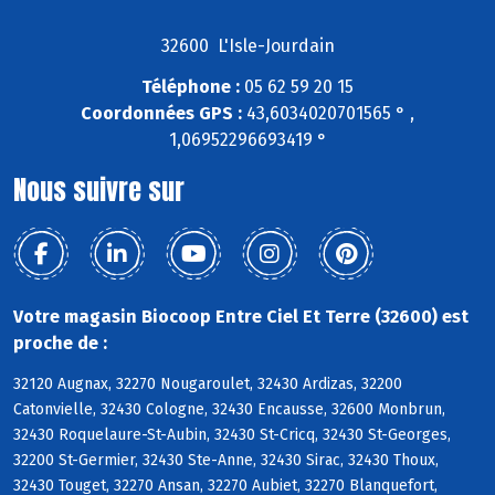
32600 L'Isle-Jourdain
Téléphone :
05 62 59 20 15
Coordonnées GPS :
43,6034020701565 ° ,
1,06952296693419 °
Nous suivre sur
Votre magasin Biocoop Entre Ciel Et Terre (32600) est
proche de :
32120 Augnax, 32270 Nougaroulet, 32430 Ardizas, 32200
Catonvielle, 32430 Cologne, 32430 Encausse, 32600 Monbrun,
32430 Roquelaure-St-Aubin, 32430 St-Cricq, 32430 St-Georges,
32200 St-Germier, 32430 Ste-Anne, 32430 Sirac, 32430 Thoux,
32430 Touget, 32270 Ansan, 32270 Aubiet, 32270 Blanquefort,