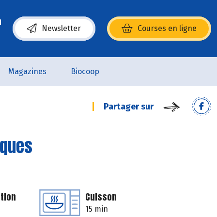
Newsletter
Courses en ligne
(s’ouvre dans une nouvelle fenêtre)
Magazines
Biocoop
Partager sur
iques
tion
Cuisson
15 min