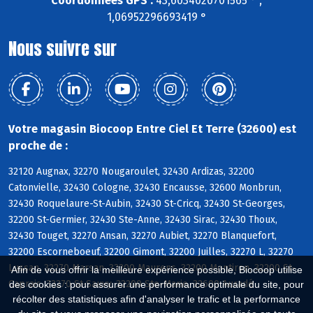
Coordonnées GPS :
43,6034020701565 ° ,
1,06952296693419 °
Nous suivre sur
Votre magasin Biocoop Entre Ciel Et Terre (32600) est
proche de :
32120 Augnax, 32270 Nougaroulet, 32430 Ardizas, 32200
Catonvielle, 32430 Cologne, 32430 Encausse, 32600 Monbrun,
32430 Roquelaure-St-Aubin, 32430 St-Cricq, 32430 St-Georges,
32200 St-Germier, 32430 Ste-Anne, 32430 Sirac, 32430 Thoux,
32430 Touget, 32270 Ansan, 32270 Aubiet, 32270 Blanquefort,
32200 Escorneboeuf, 32200 Gimont, 32200 Juilles, 32270 L, 32270
Lussan, 32270 Marsan, 32200 Maurens, 32200 Montiron, 32200 St-
Afin de vous offrir la meilleure expérience possible, Biocoop utilise
Caprais, 32270 St-Sauvy, 32200 Ste-Marie, 32600 Auradé
des cookies : pour assurer une performance optimale du site, pour
récolter des statistiques afin d'analyser le trafic et la performance