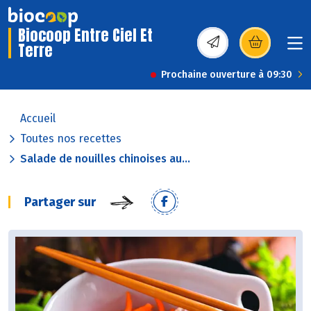
Biocoop Entre Ciel Et
Terre
(s’ouvre dans une nou
Prochaine ouverture à 09:30
Accueil
Toutes nos recettes
Salade de nouilles chinoises au...
Partager sur