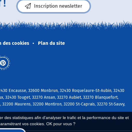
 !
Inscription newsletter
n des cookies
Plan du site
 32430 Encausse, 32600 Monbrun, 32430 Roquelaure-St-Aubin, 32430
ux, 32430 Touget, 32270 Ansan, 32270 Aubiet, 32270 Blanquefort,
, 32200 Maurens, 32200 Montiron, 32200 St-Caprais, 32270 St-Sauvy,
 des statistiques afin d'analyser le trafic et la performance du site et
paramétrant vos cookies. OK pour vous ?