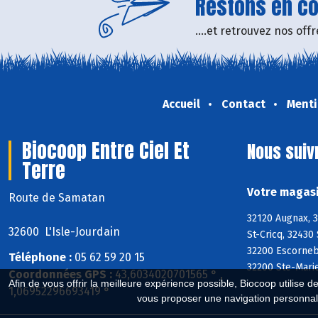
Restons en con
....et retrouvez nos of
Accueil
Contact
Menti
Biocoop Entre Ciel Et
Nous suiv
Terre
Votre magasi
Route de Samatan
32120 Augnax, 
32600 L'Isle-Jourdain
St-Cricq, 32430
32200 Escornebo
Téléphone :
05 62 59 20 15
32200 Ste-Mari
Coordonnées GPS :
43,6034020701565 ° ,
Afin de vous offrir la meilleure expérience possible, Biocoop utilise d
1,06952296693419 °
vous proposer une navigation personnal