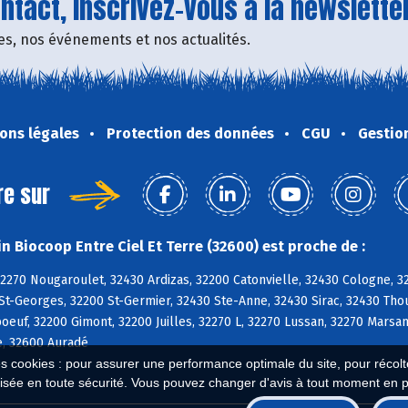
tact, inscrivez-vous à la newsletter
fres, nos événements et nos actualités.
ons légales
Protection des données
CGU
Gestio
re sur
n Biocoop Entre Ciel Et Terre (32600) est proche de :
32270 Nougaroulet, 32430 Ardizas, 32200 Catonvielle, 32430 Cologne,
 St-Georges, 32200 St-Germier, 32430 Ste-Anne, 32430 Sirac, 32430 Tho
euf, 32200 Gimont, 32200 Juilles, 32270 L, 32270 Lussan, 32270 Marsan
e, 32600 Auradé
es cookies : pour assurer une performance optimale du site, pour récolter
isée en toute sécurité. Vous pouvez changer d'avis à tout moment en 