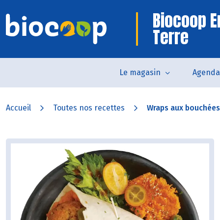
Biocoop En
Terre
Le magasin
Agenda
Accueil
Toutes nos recettes
Wraps aux bouchées 