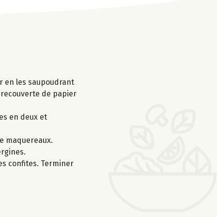
er en les saupoudrant
, recouverte de papier
es en deux et
 de maquereaux.
ergines.
es confites. Terminer