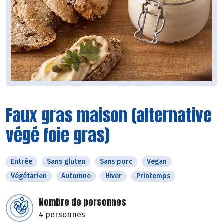
Faux gras maison (alternative
végé foie gras)
Entrée
Sans gluten
Sans porc
Vegan
Végétarien
Automne
Hiver
Printemps
Nombre de personnes
4 personnes