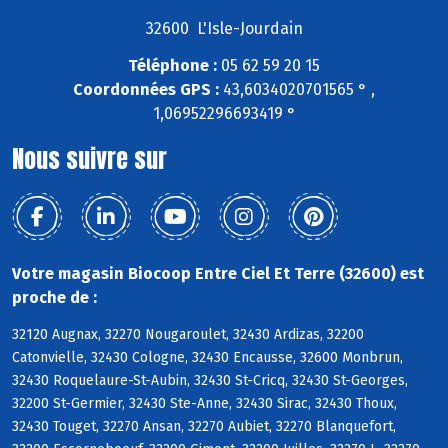
32600 L'Isle-Jourdain
Téléphone :
05 62 59 20 15
Coordonnées GPS :
43,6034020701565 ° ,
1,06952296693419 °
Nous suivre sur
Votre magasin Biocoop Entre Ciel Et Terre (32600) est
proche de :
32120 Augnax, 32270 Nougaroulet, 32430 Ardizas, 32200
Catonvielle, 32430 Cologne, 32430 Encausse, 32600 Monbrun,
32430 Roquelaure-St-Aubin, 32430 St-Cricq, 32430 St-Georges,
32200 St-Germier, 32430 Ste-Anne, 32430 Sirac, 32430 Thoux,
32430 Touget, 32270 Ansan, 32270 Aubiet, 32270 Blanquefort,