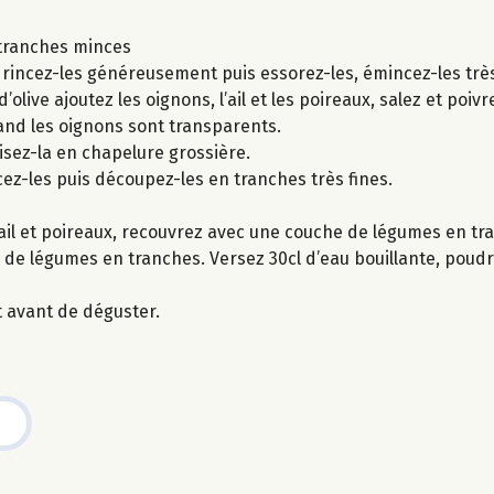
n tranches minces
ux, rincez-les généreusement puis essorez-les, émincez-les trè
olive ajoutez les oignons, l’ail et les poireaux, salez et poivre
nd les oignons sont transparents.
uisez-la en chapelure grossière.
ncez-les puis découpez-les en tranches très fines.
 ail et poireaux, recouvrez avec une couche de légumes en 
 de légumes en tranches. Versez 30cl d’eau bouillante, poudr
t avant de déguster.