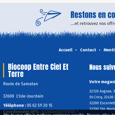
Restons en con
....et retrouvez nos of
Accueil
Contact
Menti
Biocoop Entre Ciel Et
Nous suiv
Terre
Votre magasi
Route de Samatan
32120 Augnax, 
32600 L'Isle-Jourdain
St-Cricq, 32430
32200 Escornebo
Téléphone :
05 62 59 20 15
32200 Ste-Mari
Coordonnées GPS :
43,6034020701565 ° ,
Afin de vous offrir la meilleure expérience possible, Biocoop utilise d