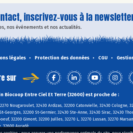
tact, inscrivez-vous à la newsletter
fres, nos événements et nos actualités.
ons légales
Protection des données
CGU
Gestio
re sur
n Biocoop Entre Ciel Et Terre (32600) est proche de :
32270 Nougaroulet, 32430 Ardizas, 32200 Catonvielle, 32430 Cologne,
 St-Georges, 32200 St-Germier, 32430 Ste-Anne, 32430 Sirac, 32430 Tho
euf, 32200 Gimont, 32200 Juilles, 32270 L, 32270 Lussan, 32270 Marsan
e, 32600 Auradé
es cookies : pour assurer une performance optimale du site, pour récolter