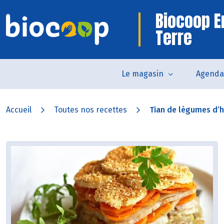
Biocoop En
Terre
Le magasin
Agenda
Accueil
Toutes nos recettes
Tian de légumes d’h