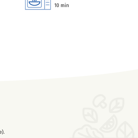
10 min
e).