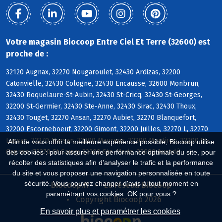
Votre magasin Biocoop Entre Ciel Et Terre (32600) est
proche de :
32120 Augnax, 32270 Nougaroulet, 32430 Ardizas, 32200
Catonvielle, 32430 Cologne, 32430 Encausse, 32600 Monbrun,
32430 Roquelaure-St-Aubin, 32430 St-Cricq, 32430 St-Georges,
32200 St-Germier, 32430 Ste-Anne, 32430 Sirac, 32430 Thoux,
32430 Touget, 32270 Ansan, 32270 Aubiet, 32270 Blanquefort,
32200 Escorneboeuf, 32200 Gimont, 32200 Juilles, 32270 L, 32270
Lussan, 32270 Marsan, 32200 Maurens, 32200 Montiron, 32200 St-
Afin de vous offrir la meilleure expérience possible, Biocoop utilise
Caprais, 32270 St-Sauvy, 32200 Ste-Marie, 32600 Auradé
des cookies : pour assurer une performance optimale du site, pour
récolter des statistiques afin d'analyser le trafic et la performance
du site et vous proposer une navigation personnalisée en toute
sécurité. Vous pouvez changer d'avis à tout moment en
Biocoop.fr
Le réseau Biocoop
paramétrant vos cookies. OK pour vous ?
Copyright Biocoop 2026
En savoir plus et paramétrer les cookies