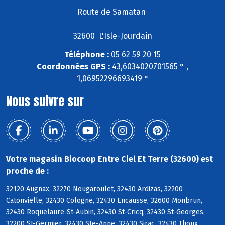
Route de Samatan
32600 L'Isle-Jourdain
Téléphone :
05 62 59 20 15
Coordonnées GPS :
43,6034020701565 ° ,
1,06952296693419 °
Nous suivre sur
Votre magasin Biocoop Entre Ciel Et Terre (32600) est
proche de :
32120 Augnax, 32270 Nougaroulet, 32430 Ardizas, 32200
Catonvielle, 32430 Cologne, 32430 Encausse, 32600 Monbrun,
32430 Roquelaure-St-Aubin, 32430 St-Cricq, 32430 St-Georges,
32200 St-Germier, 32430 Ste-Anne, 32430 Sirac, 32430 Thoux,