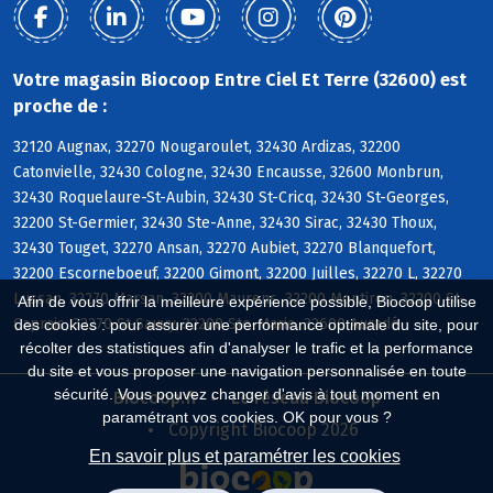
Votre magasin Biocoop Entre Ciel Et Terre (32600) est
proche de :
32120 Augnax, 32270 Nougaroulet, 32430 Ardizas, 32200
Catonvielle, 32430 Cologne, 32430 Encausse, 32600 Monbrun,
32430 Roquelaure-St-Aubin, 32430 St-Cricq, 32430 St-Georges,
32200 St-Germier, 32430 Ste-Anne, 32430 Sirac, 32430 Thoux,
32430 Touget, 32270 Ansan, 32270 Aubiet, 32270 Blanquefort,
32200 Escorneboeuf, 32200 Gimont, 32200 Juilles, 32270 L, 32270
Lussan, 32270 Marsan, 32200 Maurens, 32200 Montiron, 32200 St-
Afin de vous offrir la meilleure expérience possible, Biocoop utilise
Caprais, 32270 St-Sauvy, 32200 Ste-Marie, 32600 Auradé
des cookies : pour assurer une performance optimale du site, pour
récolter des statistiques afin d'analyser le trafic et la performance
du site et vous proposer une navigation personnalisée en toute
sécurité. Vous pouvez changer d'avis à tout moment en
Biocoop.fr
Le réseau Biocoop
paramétrant vos cookies. OK pour vous ?
Copyright Biocoop 2026
En savoir plus et paramétrer les cookies