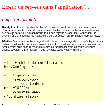
Erreur du serveur dans l'application '/'.
Page Not Found !!
Description :
Une erreur d'application s'est produite sur le serveur. Les paramètres
d'erreur personnalisés actuels pour cette application empêchent l'affichage à distance
des détails de l'erreur de l'application (pour des raisons de sécurité). Cependant, ils
peuvent être affichés par les navigateurs qui s'exécutent sur l'ordinateur serveur local.
Détails =
Pour permettre l'affichage des détails de ce message d'erreur spécifique sur les
ordinateurs distants, créez une balise <customErrors> dans un fichier de configuration
"web.config" situé dans le répertoire racine de l'application Web en cours. Attribuez
ensuite la valeur "off" à l'attribut "mode" de cette balise <customErrors>.
<!-- Fichier de configuration 
Web.Config -->

<configuration>

    <system.web>

        <customErrors 
mode="Off"/>

    </system.web>

</configuration>