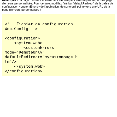
Remarques :
La page d'erreurs actuellement affichée peut être remplacée par une page
d'erreurs personnalisée. Pour ce faire, modifiez l'attribut "defaultRedirect" de la balise de
configuration <customErrors> de l'application, de sorte qu'il pointe vers une URL de la
page d'erreurs personnalisée !
<!-- Fichier de configuration 
Web.Config -->

<configuration>

    <system.web>

        <customErrors 
mode="RemoteOnly" 
defaultRedirect="mycustompage.h
tm"/>

    </system.web>

</configuration>