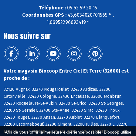
Téléphone :
05 62 59 20 15
Coordonnées GPS :
43,6034020701565 ° ,
1,06952296693419 °
Nous suivre sur
Votre magasin Biocoop Entre Ciel Et Terre (32600) est
proche de :
32120 Augnax, 32270 Nougaroulet, 32430 Ardizas, 32200
Catonvielle, 32430 Cologne, 32430 Encausse, 32600 Monbrun,
32430 Roquelaure-St-Aubin, 32430 St-Cricq, 32430 St-Georges,
32200 St-Germier, 32430 Ste-Anne, 32430 Sirac, 32430 Thoux,
32430 Touget, 32270 Ansan, 32270 Aubiet, 32270 Blanquefort,
32200 Escorneboeuf, 32200 Gimont, 32200 Juilles, 32270 L, 32270
Lussan, 32270 Marsan, 32200 Maurens, 32200 Montiron, 32200 St-
Afin de vous offrir la meilleure expérience possible, Biocoop utilise