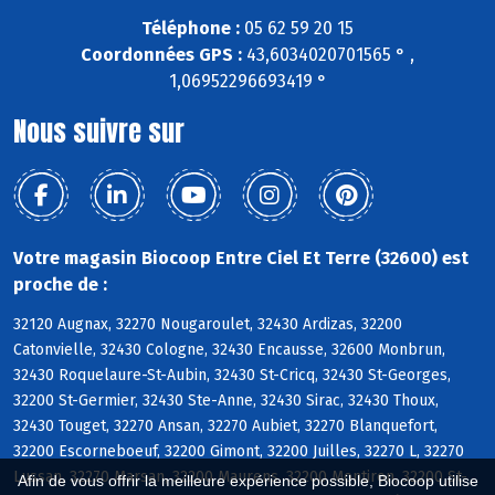
Téléphone :
05 62 59 20 15
Coordonnées GPS :
43,6034020701565 ° ,
1,06952296693419 °
Nous suivre sur
Votre magasin Biocoop Entre Ciel Et Terre (32600) est
proche de :
32120 Augnax, 32270 Nougaroulet, 32430 Ardizas, 32200
Catonvielle, 32430 Cologne, 32430 Encausse, 32600 Monbrun,
32430 Roquelaure-St-Aubin, 32430 St-Cricq, 32430 St-Georges,
32200 St-Germier, 32430 Ste-Anne, 32430 Sirac, 32430 Thoux,
32430 Touget, 32270 Ansan, 32270 Aubiet, 32270 Blanquefort,
32200 Escorneboeuf, 32200 Gimont, 32200 Juilles, 32270 L, 32270
Lussan, 32270 Marsan, 32200 Maurens, 32200 Montiron, 32200 St-
Afin de vous offrir la meilleure expérience possible, Biocoop utilise