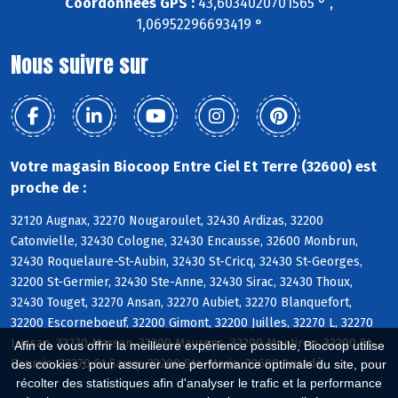
Coordonnées GPS :
43,6034020701565 ° ,
1,06952296693419 °
Nous suivre sur
Votre magasin Biocoop Entre Ciel Et Terre (32600) est
proche de :
32120 Augnax, 32270 Nougaroulet, 32430 Ardizas, 32200
Catonvielle, 32430 Cologne, 32430 Encausse, 32600 Monbrun,
32430 Roquelaure-St-Aubin, 32430 St-Cricq, 32430 St-Georges,
32200 St-Germier, 32430 Ste-Anne, 32430 Sirac, 32430 Thoux,
32430 Touget, 32270 Ansan, 32270 Aubiet, 32270 Blanquefort,
32200 Escorneboeuf, 32200 Gimont, 32200 Juilles, 32270 L, 32270
Lussan, 32270 Marsan, 32200 Maurens, 32200 Montiron, 32200 St-
Afin de vous offrir la meilleure expérience possible, Biocoop utilise
Caprais, 32270 St-Sauvy, 32200 Ste-Marie, 32600 Auradé
des cookies : pour assurer une performance optimale du site, pour
récolter des statistiques afin d'analyser le trafic et la performance