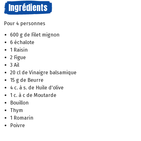
Ingrédients
Pour 4 personnes
600 g de Filet mignon
6 échalote
1 Raisin
2 Figue
3 Ail
20 cl de Vinaigre balsamique
15 g de Beurre
4 c. à s. de Huile d'olive
1 c. à c de Moutarde
Bouillon
Thym
1 Romarin
Poivre