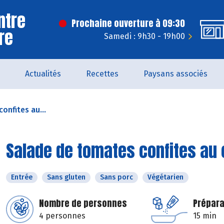
ntre
Prochaine ouverture à 09:30
rre
Samedi : 9h30 - 19h00
Actualités
Recettes
Paysans associés
onfites au...
Salade de tomates confites au 
Entrée
Sans gluten
Sans porc
Végétarien
Nombre de personnes
Prépara
4 personnes
15 min