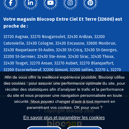
Votre magasin Biocoop Entre Ciel Et Terre (32600) est
proche de :
32120 Augnax, 32270 Nougaroulet, 32430 Ardizas, 32200
Catonvielle, 32430 Cologne, 32430 Encausse, 32600 Monbrun,
32430 Roquelaure-St-Aubin, 32430 St-Cricq, 32430 St-Georges,
32200 St-Germier, 32430 Ste-Anne, 32430 Sirac, 32430 Thoux,
32430 Touget, 32270 Ansan, 32270 Aubiet, 32270 Blanquefort,
32200 Escorneboeuf, 32200 Gimont, 32200 Juilles, 32270 L, 32270
Lussan, 32270 Marsan, 32200 Maurens, 32200 Montiron, 32200 St-
Afin de vous offrir la meilleure expérience possible, Biocoop utilise
Caprais, 32270 St-Sauvy, 32200 Ste-Marie, 32600 Auradé
des cookies : pour assurer une performance optimale du site, pour
récolter des statistiques afin d'analyser le trafic et la performance
du site et vous proposer une navigation personnalisée en toute
sécurité. Vous pouvez changer d'avis à tout moment en
Biocoop.fr
Le réseau Biocoop
paramétrant vos cookies. OK pour vous ?
Copyright Biocoop 2026
En savoir plus et paramétrer les cookies