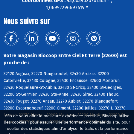
Coordonnées GPS :
43,6034020701565 ° ,
1,06952296693419 °
Nous suivre sur
Votre magasin Biocoop Entre Ciel Et Terre (32600) est
proche de :
32120 Augnax, 32270 Nougaroulet, 32430 Ardizas, 32200
Catonvielle, 32430 Cologne, 32430 Encausse, 32600 Monbrun,
32430 Roquelaure-St-Aubin, 32430 St-Cricq, 32430 St-Georges,
32200 St-Germier, 32430 Ste-Anne, 32430 Sirac, 32430 Thoux,
32430 Touget, 32270 Ansan, 32270 Aubiet, 32270 Blanquefort,
32200 Escorneboeuf, 32200 Gimont, 32200 Juilles, 32270 L, 32270
Lussan, 32270 Marsan, 32200 Maurens, 32200 Montiron, 32200 St-
Afin de vous offrir la meilleure expérience possible, Biocoop utilise
Caprais, 32270 St-Sauvy, 32200 Ste-Marie, 32600 Auradé
des cookies : pour assurer une performance optimale du site, pour
récolter des statistiques afin d'analyser le trafic et la performance