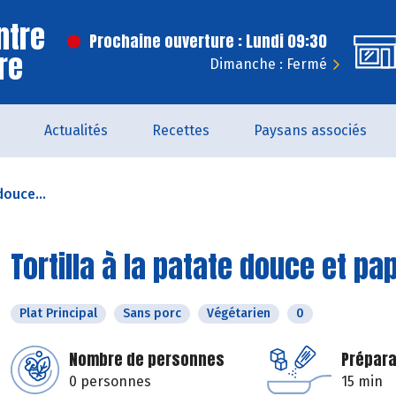
ntre
Prochaine ouverture : Lundi 09:30
rre
Dimanche : Fermé
Actualités
Recettes
Paysans associés
douce...
Tortilla à la patate douce et pa
Plat Principal
Sans porc
Végétarien
0
Nombre de personnes
Prépara
0 personnes
15 min