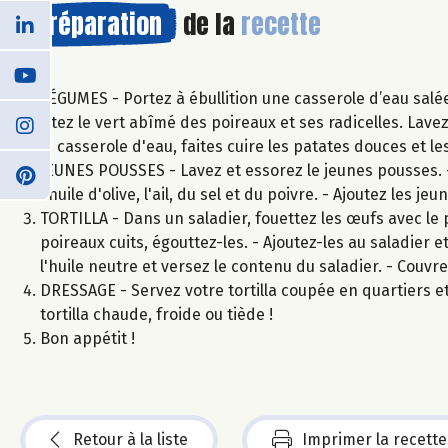
Préparation
de la
recette
LÉGUMES - Portez à ébullition une casserole d’eau salé
Ôtez le vert abîmé des poireaux et ses radicelles. Lave
la casserole d'eau, faites cuire les patates douces et 
JEUNES POUSSES - Lavez et essorez le jeunes pousses. -
l'huile d'olive, l'ail, du sel et du poivre. - Ajoutez les
TORTILLA - Dans un saladier, fouettez les œufs avec le p
poireaux cuits, égouttez-les. - Ajoutez-les au saladier 
l'huile neutre et versez le contenu du saladier. - Couvr
DRESSAGE - Servez votre tortilla coupée en quartiers
tortilla chaude, froide ou tiède !
Bon appétit !
Retour à la liste
Imprimer la recette