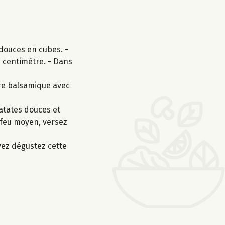
 douces en cubes. -
n centimètre. - Dans
gre balsamique avec
patates douces et
à feu moyen, versez
vez dégustez cette