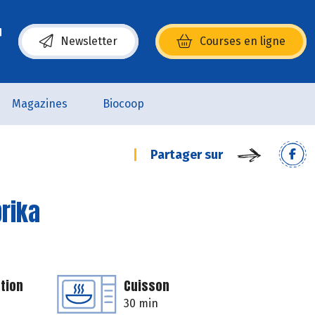
Newsletter
Courses en ligne
(s’ouvre dans une nouvelle fenêtre)
Magazines
Biocoop
Partager sur
prika
tion
Cuisson
30 min