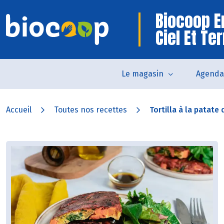
Biocoop E
Ciel Et Te
Le magasin
Agenda
Accueil
Toutes nos recettes
Tortilla à la patate 