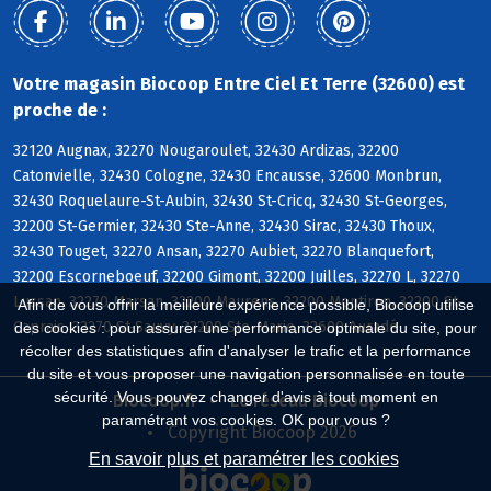
Votre magasin Biocoop Entre Ciel Et Terre (32600) est
proche de :
32120 Augnax, 32270 Nougaroulet, 32430 Ardizas, 32200
Catonvielle, 32430 Cologne, 32430 Encausse, 32600 Monbrun,
32430 Roquelaure-St-Aubin, 32430 St-Cricq, 32430 St-Georges,
32200 St-Germier, 32430 Ste-Anne, 32430 Sirac, 32430 Thoux,
32430 Touget, 32270 Ansan, 32270 Aubiet, 32270 Blanquefort,
32200 Escorneboeuf, 32200 Gimont, 32200 Juilles, 32270 L, 32270
Lussan, 32270 Marsan, 32200 Maurens, 32200 Montiron, 32200 St-
Afin de vous offrir la meilleure expérience possible, Biocoop utilise
Caprais, 32270 St-Sauvy, 32200 Ste-Marie, 32600 Auradé
des cookies : pour assurer une performance optimale du site, pour
récolter des statistiques afin d'analyser le trafic et la performance
du site et vous proposer une navigation personnalisée en toute
sécurité. Vous pouvez changer d'avis à tout moment en
Biocoop.fr
Le réseau Biocoop
paramétrant vos cookies. OK pour vous ?
Copyright Biocoop 2026
En savoir plus et paramétrer les cookies