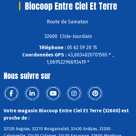
Biocoop Entre Ciel Et Terre
Route de Samatan
32600 L'Isle-Jourdain
Téléphone :
05 62 59 20 15
Coordonnées GPS :
43,6034020701565 ° ,
1,06952296693419 °
Nous suivre sur
Votre magasin Biocoop Entre Ciel Et Terre (32600) est
proche de :
32120 Augnax, 32270 Nougaroulet, 32430 Ardizas, 32200
Catonvielle, 32430 Cologne, 32430 Encausse, 32600 Monbrun,