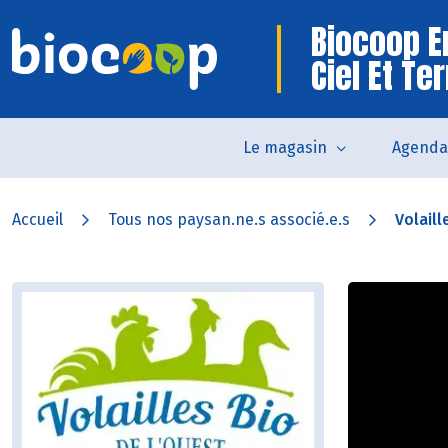
Biocoop E
Ciel Et Te
Le magasin
Agenda
Accueil
Tous nos paysan.ne.s associé.e.s
Volaill