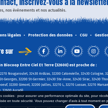
tact, inscrivez-vous à la newsletter
fres, nos événements et nos actualités.
ons légales
Protection des données
CGU
Gestio
re sur
n Biocoop Entre Ciel Et Terre (32600) est proche de :
32270 Nougaroulet, 32430 Ardizas, 32200 Catonvielle, 32430 Cologne,
 St-Georges, 32200 St-Germier, 32430 Ste-Anne, 32430 Sirac, 32430 Tho
euf, 32200 Gimont, 32200 Juilles, 32270 L, 32270 Lussan, 32270 Marsan
e, 32600 Auradé
es cookies : pour assurer une performance optimale du site, pour récolter
isée en toute sécurité. Vous pouvez changer d'avis à tout moment en 